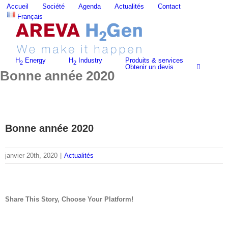
Skip
Accueil
Société
Agenda
Actualités
Contact
to
Français
content
H
Energy
H
Industry
Produits & services
2
2
Obtenir un devis
Bonne année 2020
Bonne année 2020
janvier 20th, 2020
|
Actualités
Share This Story, Choose Your Platform!
facebook
twitter
linkedin