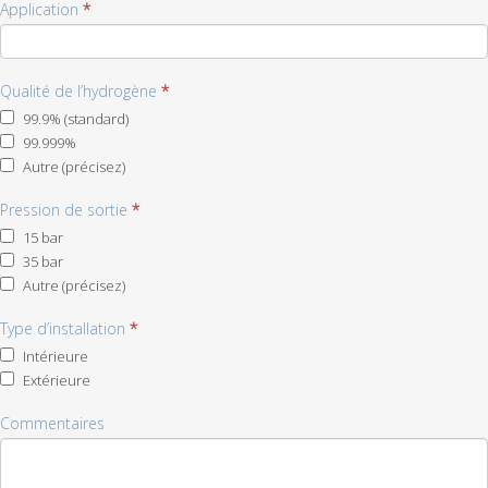
Application
*
Qualité de l’hydrogène
*
99.9% (standard)
99.999%
Autre (précisez)
Autre
Pression de sortie
(précisez)
*
15 bar
35 bar
Autre (précisez)
Autre
Type d’installation
(précisez)
*
Intérieure
Extérieure
Commentaires